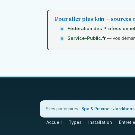
Pour aller plus loin — sources o
Fédération des Professionnel
Service-Public.fr
— vos démarch
Sites partenaires :
Spa & Piscine
·
Jardibons
Accueil
Types
Installation
Entreti