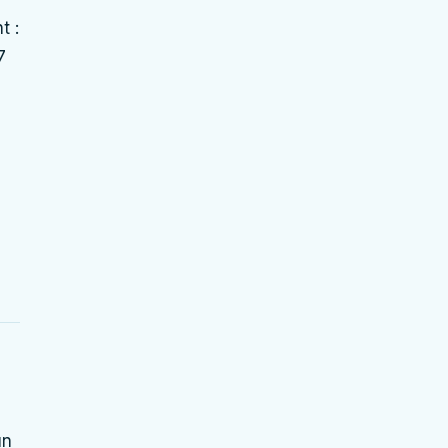
t :
7
n
un