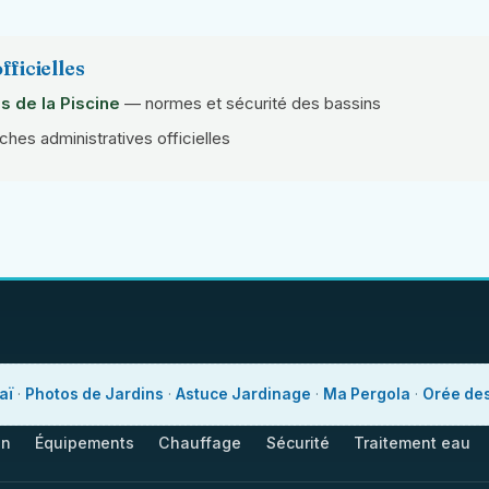
fficielles
s de la Piscine
— normes et sécurité des bassins
es administratives officielles
aï
·
Photos de Jardins
·
Astuce Jardinage
·
Ma Pergola
·
Orée de
en
Équipements
Chauffage
Sécurité
Traitement eau