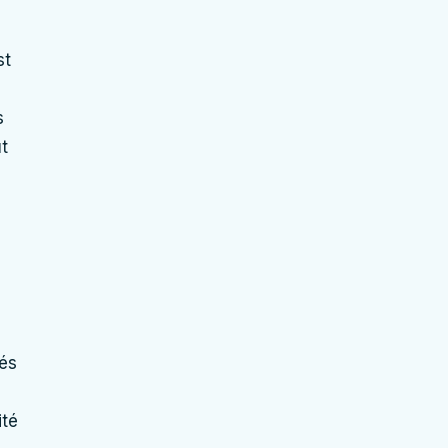
st
s
t
tés
ité