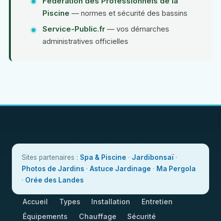
Fédération des Professionnels de la
Piscine
— normes et sécurité des bassins
Service-Public.fr
— vos démarches
administratives officielles
Sites partenaires :
Spa & Piscine
·
Jardibonsaï
·
Photos de Jardins
·
Astuce Jardinage
·
Ma Pergola
·
Orée des Landes
Accueil
Types
Installation
Entretien
Équipements
Chauffage
Sécurité