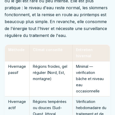
où le gel est rare ou peu intense. Elle est plus
pratique : le niveau d'eau reste normal, les skimmers
fonctionnent, et la remise en route au printemps est
beaucoup plus simple. En revanche, elle consomme
de l'énergie tout l'hiver et nécessite une surveillance
régulière du traitement de l'eau.
Méthode
Climat conseillé
Entretien
hivernal
Hivernage
Régions froides, gel
Minimal —
passif
régulier (Nord, Est,
vérification
montagne)
bâche et niveau
eau
occasionnelle
Hivernage
Régions tempérées
Vérification
actif
ou douces (Sud-
hebdomadaire du
Ouest, littoral
traitement et de