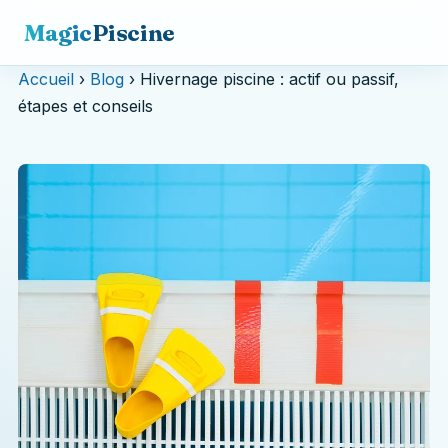
Magic
Piscine
Accueil
›
Blog
› Hivernage piscine : actif ou passif,
étapes et conseils